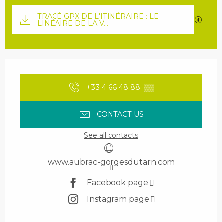
Documentation
TRACÉ GPX DE L'ITINÉRAIRE : LE
GPX / 
LINÉAIRE DE LA V...
Opening hours & contact details
+33 4 66 48 88
▒▒
CONTACT US
See all contacts
www.aubrac-gorgesdutarn.com
Facebook page
Instagram page