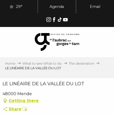
Aller
29°
Agenda
Email
au
contenu
principal
Home
What to see What to do
The destination
LE LINÉAIRE DE LA VALLÉE DU LOT
LE LINÉAIRE DE LA VALLÉE DU LOT
48000 Mende
Getting there
Ajouter aux favoris
Share